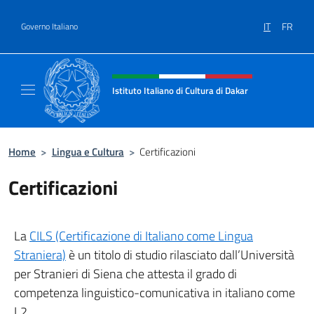
Salta al contenuto
IT
FR
Governo Italiano
Intestazione sito, social e menù
Istituto Italiano di Cultura di Dakar
Sito ufficiale dell'Istituto Italiano di Cultura
Home
>
Lingua e Cultura
>
Certificazioni
Certificazioni
La
CILS (Certificazione di Italiano come Lingua
Straniera)
è un titolo di studio rilasciato dall’Università
per Stranieri di Siena che attesta il grado di
competenza linguistico-comunicativa in italiano come
L2.