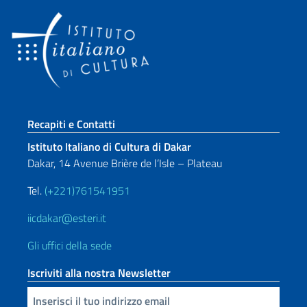
Sezione footer
Recapiti e Contatti
Istituto Italiano di Cultura di Dakar
Dakar, 14 Avenue Brière de l’Isle – Plateau
Tel.
(+221)761541951
iicdakar@esteri.it
Gli uffici della sede
Iscriviti alla nostra Newsletter
Inserisci la tua email