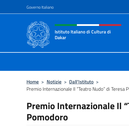
Salta al contenuto
Governo Italiano
Intestazione sito, social 
Istituto Italiano di Cultura di
Dakar
Sito ufficiale dell'Istituto Italiano d
Home
>
Notizie
>
Dall’Istituto
>
Premio Internazionale Il “Teatro Nudo” di Teresa
Premio Internazionale Il 
Pomodoro