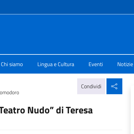
e menù
i Cultura di Dakar
Chi siamo
Lingua e Cultura
Eventi
Notizie
Condi
Condividi
 Pomodoro
“Teatro Nudo” di Teresa