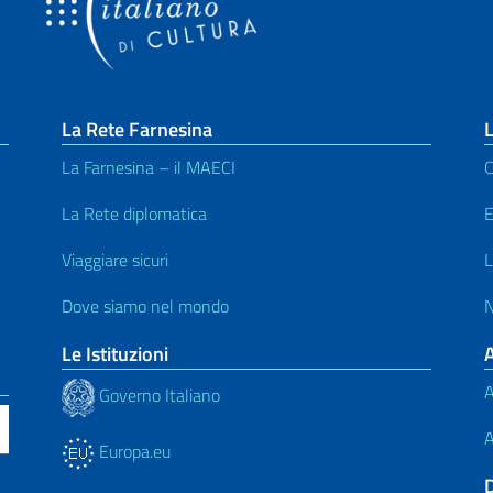
La Rete Farnesina
L
La Farnesina – il MAECI
C
La Rete diplomatica
E
Viaggiare sicuri
L
Dove siamo nel mondo
N
Le Istituzioni
A
Governo Italiano
A
Europa.eu