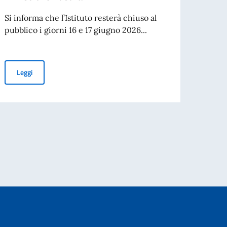
labor
Si informa che l’Istituto resterà chiuso al
Sene
pubblico i giorni 16 e 17 giugno 2026...
L’Isti
Fonda
prese
Avviso di chiusura
Leggi
Leg
pettacolo Teatro alla Scala