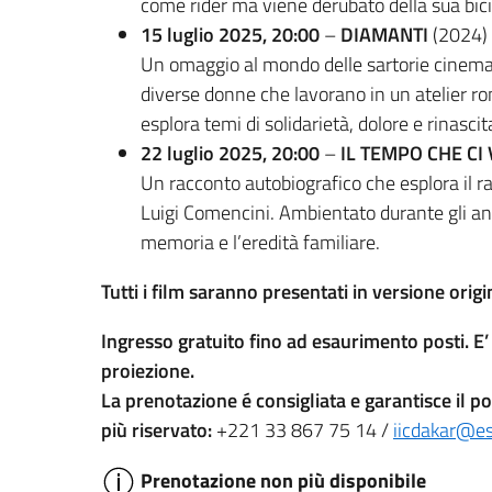
come rider ma viene derubato della sua bicic
15 luglio 2025, 20:00
–
DIAMANTI
(2024) 
Un omaggio al mondo delle sartorie cinematog
diverse donne che lavorano in un atelier ro
esplora temi di solidarietà, dolore e rinascita.
22 luglio 2025, 20:00
–
IL TEMPO CHE CI
Un racconto autobiografico che esplora il rap
Luigi Comencini. Ambientato durante gli anni
memoria e l’eredità familiare. ​
Tutti i film saranno presentati in versione origi
Ingresso gratuito fino ad esaurimento posti. E’
proiezione.
La prenotazione é consigliata e garantisce il po
più riservato:
+221 33 867 75 14 /
iicdakar@est
Prenotazione non più disponibile