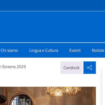
e menù
i Cultura di Dakar
Chi siamo
Lingua e Cultura
Eventi
Notizie
Condi
an Screens 2025
Condividi