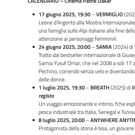
CALENDARIO – Cinéma Pathé Dakar
17 giugno 2025, 19:30
–
VERMIGLIO
(202
Leone d’Argento alla Mostra Internazionale 
una famiglia sulle Alpi italiane alla fine d
attenzione ai personaggi femminili.
24 giugno 2025, 20:00
–
SAMIA
(2024) di
Tratto dal bestseller internazionale di Giusep
Samia Yusuf Omar, che nel 2008 a soli 17 an
Pechino, correndo senza velo e diventando un 
delle donne.
1 luglio 2025, 19:30
–
BREATH
(2025) di
I
regista
Un viaggio emozionante e intimo, fche espl
pesca industriale tra Italia, Senegal e Tunisi
8 luglio 2025, 20:00
–
ANYWHERE ANYTI
Protagonista della storia è Issa, un giovan