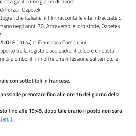
letta già il primo giorno di lavoro.
di Ferzan Özpetek
rafiche italiane, il film racconta le vite intrecciate di
mano negli anni ’70. Attraverso le loro storie, Özpetek
 ​
 VUOLE
(2024) di Francesca Comencini
porto tra la regista e suo padre, il celebre cineasta
 di piombo, il film offre una riflessione sul tempo, la
nale con sottotitoli in francese.
 possibile prenotare fino alle ore 16 del giorno della
sto fino alle 19:45, dopo tale orario il posto non sarà
eri.it