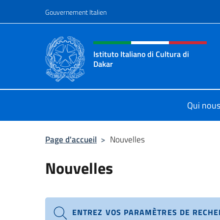
Aller au contenu
Gouvernement Italien
Site Web, social et en-tê
Istituto Italiano di Cultura di
Dakar
Sito ufficiale dell'Istituto Italiano d
Qui nou
Page d'accueil
>
Nouvelles
Nouvelles
ENTREZ VOS PARAMÈTRES DE RECH