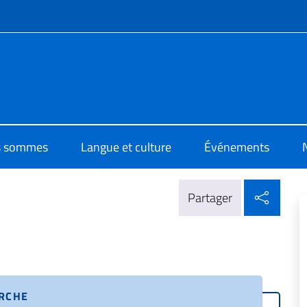
te de menu
i Cultura di Dakar
s sommes
Langue et culture
Événements
Parta
Partager
ERCHE