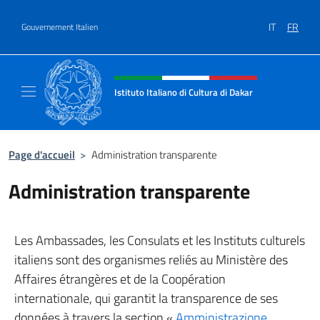
Aller au contenu
IT
FR
Gouvernement Italien
Site Web, social et en-tête de m
Istituto Italiano di Cultura di Dakar
Sito ufficiale dell'Istituto Italiano di Cultura
Page d'accueil
>
Administration transparente
Administration transparente
Les Ambassades, les Consulats et les Instituts culturels
italiens sont des organismes reliés au Ministère des
Affaires étrangères et de la Coopération
internationale, qui garantit la transparence de ses
données à travers la section «
Amministrazione