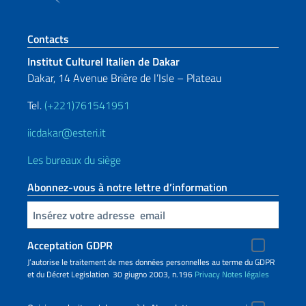
Section de pied de page
Contacts
Institut Culturel Italien de Dakar
Dakar, 14 Avenue Brière de l’Isle – Plateau
Tel.
(+221)761541951
iicdakar@esteri.it
Les bureaux du siège
Abonnez-vous à notre lettre d’information
Insert your email
Acceptation GDPR
J’autorise le traitement de mes données personnelles au terme du GDPR
et du Décret Legislation 30 giugno 2003, n.196
Privacy
Notes légales