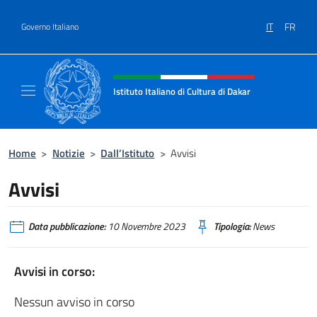
Salta al contenuto
IT
FR
Governo Italiano
Intestazione sito, social e menù
Istituto Italiano di Cultura di Dakar
Sito ufficiale dell'Istituto Italiano di Cultura
Home
>
Notizie
>
Dall’Istituto
>
Avvisi
Avvisi
Data pubblicazione:
10 Novembre 2023
Tipologia:
News
Avvisi in corso:
Nessun avviso in corso