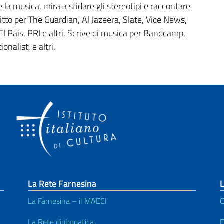
 e la musica, mira a sfidare gli stereotipi e raccontare
critto per The Guardian, Al Jazeera, Slate, Vice News,
 Pais, PRI e altri. Scrive di musica per Bandcamp,
nalist, e altri.
La Rete Farnesina
L
La Farnesina – il MAECI
C
La Rete diplomatica
E