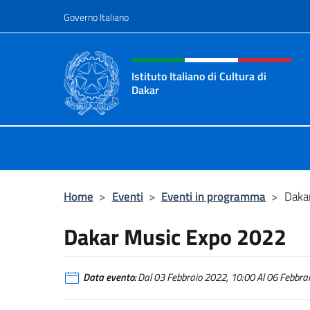
Salta al contenuto
Governo Italiano
Intestazione sito, social 
Istituto Italiano di Cultura di
Dakar
Sito ufficiale dell'Istituto Italiano d
Home
>
Eventi
>
Eventi in programma
>
Daka
Dakar Music Expo 2022
Data evento:
Dal 03 Febbraio 2022, 10:00 Al 06 Febbrai