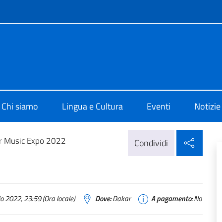
e menù
i Cultura di Dakar
Chi siamo
Lingua e Cultura
Eventi
Notizie
Condi
r Music Expo 2022
Condividi
o 2022, 23:59 (Ora locale)
Dove:
Dakar
A pagamento:
No