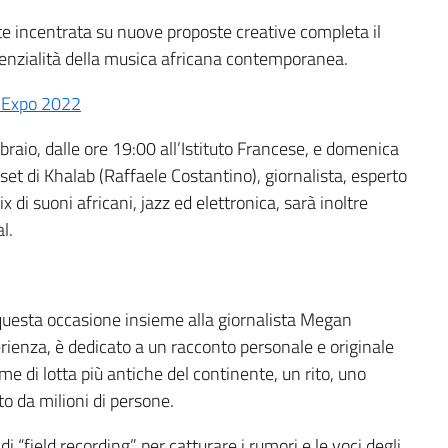
e incentrata su nuove proposte creative completa il
tenzialità della musica africana contemporanea.
 Expo 2022
bbraio, dalle ore 19:00 all’Istituto Francese, e domenica
dj-set di Khalab (Raffaele Costantino), giornalista, esperto
 di suoni africani, jazz ed elettronica, sarà inoltre
l.
 questa occasione insieme alla giornalista Megan
rienza, è dedicato a un racconto personale e originale
me di lotta più antiche del continente, un rito, uno
to da milioni di persone.
 “field recording” per catturare i rumori e le voci degli