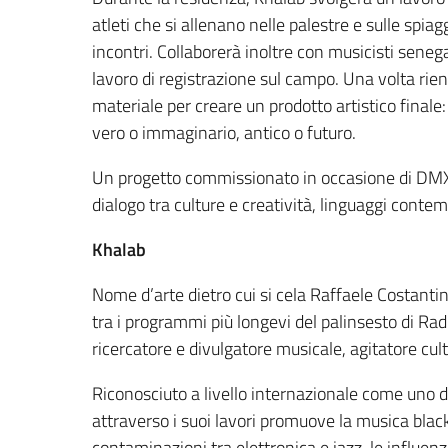
atleti che si allenano nelle palestre e sulle spiag
incontri. Collaborerà inoltre con musicisti senega
lavoro di registrazione sul campo. Una volta rientr
materiale per creare un prodotto artistico final
vero o immaginario, antico o futuro.
Un progetto commissionato in occasione di DMX da
dialogo tra culture e creatività, linguaggi contem
Khalab
Nome d’arte dietro cui si cela Raffaele Costanti
tra i programmi più longevi del palinsesto di Rad
ricercatore e divulgatore musicale, agitatore cult
Riconosciuto a livello internazionale come uno d
attraverso i suoi lavori promuove la musica black
contaminazioni tra elettronica e jazz, le influe