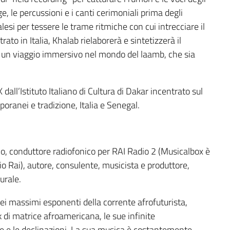
ge, le percussioni e i canti cerimoniali prima degli
lesi per tessere le trame ritmiche con cui intrecciare il
ato in Italia, Khalab rielaborerà e sintetizzerà il
e: un viaggio immersivo nel mondo del laamb, che sia
ll’Istituto Italiano di Cultura di Dakar incentrato sul
poranei e tradizione, Italia e Senegal.
no, conduttore radiofonico per RAI Radio 2 (Musicalbox è
io Rai), autore, consulente, musicista e produttore,
urale.
ei massimi esponenti della corrente afrofuturista,
 di matrice afroamericana, le sue infinite
nze e le declinazioni. La sua musica è costantemente