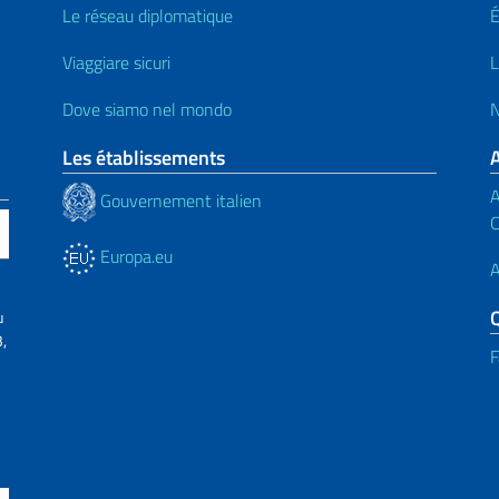
Le réseau diplomatique
Viaggiare sicuri
L
Dove siamo nel mondo
N
Les établissements
A
Gouvernement italien
C
Europa.eu
A
u
,
F