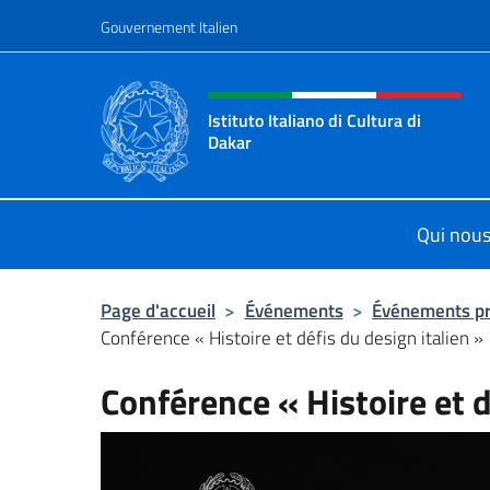
Aller au contenu
Gouvernement Italien
Site Web, social et en-tê
Istituto Italiano di Cultura di
Dakar
Sito ufficiale dell'Istituto Italiano d
Qui nou
Page d'accueil
>
Événements
>
Événements p
Conférence « Histoire et défis du design italien »
Conférence « Histoire et d