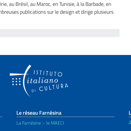
érie, au Brésil, au Maroc, en Tunisie, à la Barbade, en
reuses publications sur le design et dirige plusieurs
page
Le réseau Farnésina
L
La Farnésine – le MAECI
À