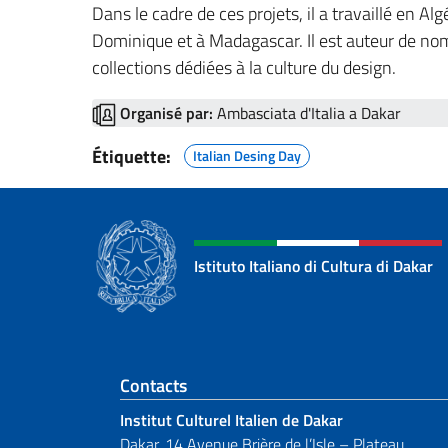
Dans le cadre de ces projets, il a travaillé en Alg
Dominique et à Madagascar. Il est auteur de nomb
collections dédiées à la culture du design.
Organisé par:
Ambasciata d'Italia a Dakar
Étiquette:
Italian Desing Day
Istituto Italiano di Cultura di Dakar
Section de pied de 
Contacts
Institut Culturel Italien de Dakar
Dakar, 14 Avenue Brière de l’Isle – Plateau