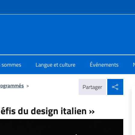
te de menu
i Cultura di Dakar
s sommes
Langue et culture
Événements
Parta
rogrammés
>
Partager
éfis du design italien »